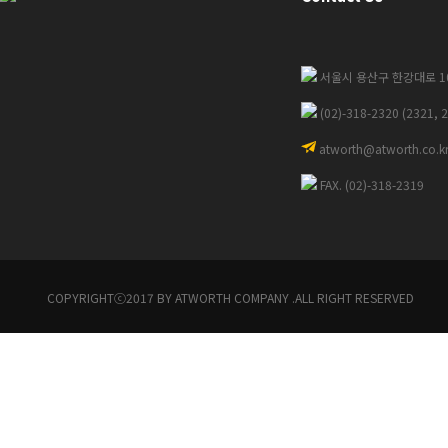
서울시 용산구 한강대로 102
(02)-318-2320 (2321, 
atworth@atworth.co.k
FAX. (02)-318-2319
COPYRIGHTⓒ2017 BY ATWORTH COMPANY .ALL RIGHT RESERVED