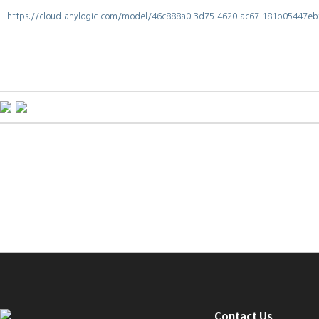
https://cloud.anylogic.com/model/46c888a0-3d75-4620-ac67-181b05447
Contact Us