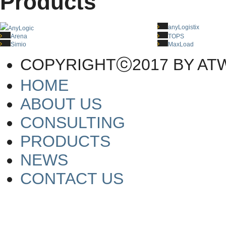
Products
anyLogistix
AnyLogic
Arena
TOPS
Simio
MaxLoad
COPYRIGHTⓒ2017 BY AT
HOME
ABOUT US
CONSULTING
PRODUCTS
NEWS
CONTACT US